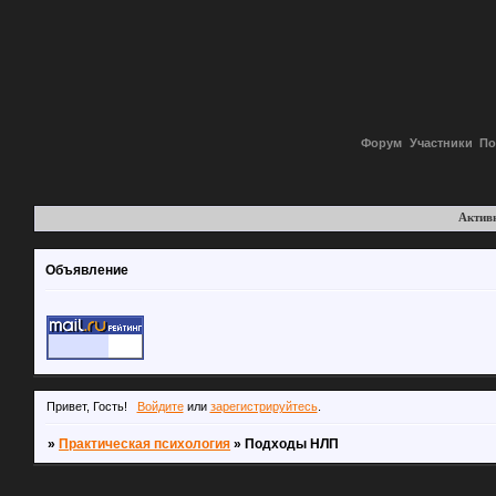
Форум
Участники
По
Актив
Объявление
Привет, Гость!
Войдите
или
зарегистрируйтесь
.
»
Практическая психология
»
Подходы НЛП